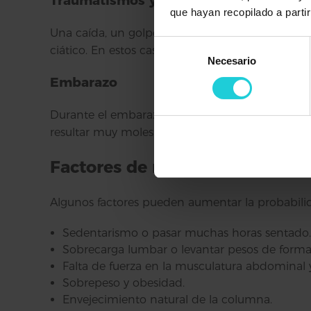
Traumatismos y lesiones
que hayan recopilado a parti
Una caída, un golpe o un accidente pueden pr
Selección
ciático. En estos casos, la ciática aparece tras u
Necesario
de
consentimiento
Embarazo
Durante el embarazo, los
cambios posturales 
resultar muy molesta y requiere un abordaje seg
Factores de riesgo que favorec
Algunos factores pueden aumentar la probabilida
Sedentarismo o pasar muchas horas sentado.
Sobrecarga lumbar o levantar pesos de forma 
Falta de fuerza en la musculatura abdominal 
Sobrepeso y obesidad.
Envejecimiento natural de la columna.