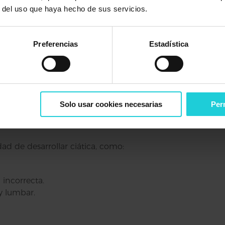
r del uso que haya hecho de sus servicios.
ovocar
inflamación, desplazamientos vertebrales o co
n evento concreto.
Preferencias
Estadística
y hormonales
pueden aumentar la presión sobre el nervio
uro y adaptado a esta etapa.
Solo usar cookies necesarias
Perm
en su aparición
d de desarrollar ciática, como:
incorrecta.
y lumbar.