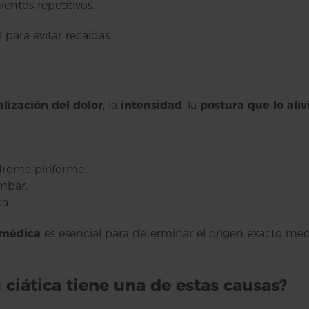
entos repetitivos.
 para evitar recaídas.
alización del dolor
, la
intensidad
, la
postura que lo aliv
drome piriforme.
mbar.
a.
 médica
es esencial para determinar el origen exacto med
 ciática tiene una de estas causas?