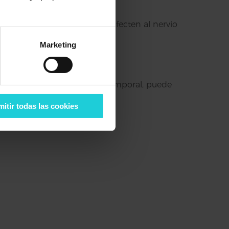
ntracturas musculares
que afecten al nervio
Marketing
 ciático. Aunque suele ser temporal, puede
itir todas las cookies