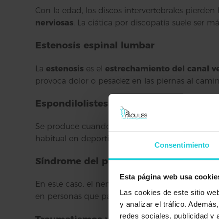
Con la edad, los discos intervertebrales pierden 
nerviosas
. La ciática por discopatía suele ser 
Estenosis espinal lumbar
La
estenosis
es el
estrechamiento del canal v
provoca dolor o pesadez en las piernas al camina
Espondilolistesis
Se produce cuando una vértebra se desliza haci
habitual en deportistas o personas con lesiones 
Consentimiento
Síndrome del piriforme
Esta página web usa cookie
En este caso, el nervio ciático se
comprime a su
Las cookies de este sitio we
en personas que pasan muchas horas sentadas o en
y analizar el tráfico. Ademá
redes sociales, publicidad y