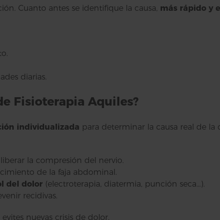
ción. Cuanto antes se identifique la causa,
más rápido y e
o.
ades diarias.
 Fisioterapia Aquiles?
ción individualizada
para determinar la causa real de la 
liberar la compresión del nervio.
ecimiento de la faja abdominal.
l del dolor
(electroterapia, diatermia, punción seca…).
venir recidivas.
evites nuevas crisis de dolor.