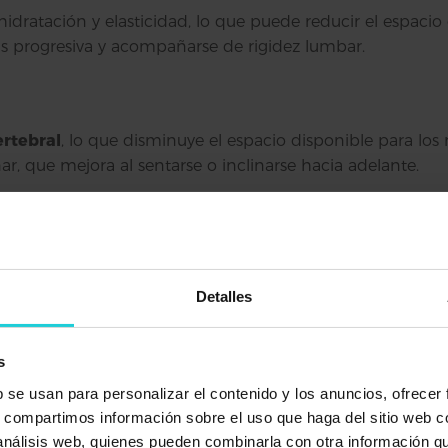
hidratación y elasticidad, lo que puede reducir el espacio 
más progresiva y acompañarse de rigidez lumbar.
ertebral
, lo que disminuye el espacio disponible para los
r, que mejora al sentarse o inclinarse hacia adelante.
a adelante sobre otra, alterando la alineación de la col
repetitivas en la zona lumbar.
Detalles
s
 paso por el músculo piriforme
, situado en la pelvis. 
b se usan para personalizar el contenido y los anuncios, ofrecer
 corredores. El dolor suele localizarse en el glúteo y pu
s, compartimos información sobre el uso que haga del sitio web 
 análisis web, quienes pueden combinarla con otra información q