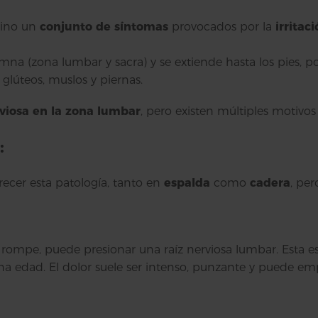
sino un
conjunto de síntomas
provocados por la
irritac
umna (zona lumbar y sacra) y se extiende hasta los pies, p
glúteos, muslos y piernas.
viosa en la
zona lumbar
, pero existen múltiples motivos
:
ecer esta patología, tanto en
espalda
como
cadera
, pe
 rompe, puede presionar una raíz nerviosa lumbar. Esta e
 edad. El dolor suele ser intenso, punzante y puede emp