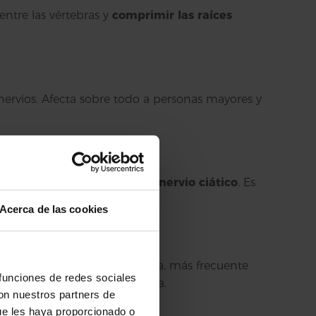
entre las vértebras y
comprimir las raíces
 nervios. Afecta sobre todo a personas mayores y
umna y pudiendo
presionar el nervio ciático
. Es
Acerca de las cookies
Es una causa muscular de ciática, más frecuente
 funciones de redes sociales
ede irradiarse hacia la pierna.
con nuestros partners de
ue les haya proporcionado o