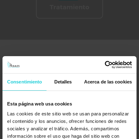
Tratamiento
Profesionales expertos en
tratamiento de periostitis tibial
Consentimiento
Detalles
Acerca de las cookies
En nuestro centro de fisioterapia trabajamos con los últimos avances
en tecnología para tratar este tipo de lesión. Realizamos la
Esta página web usa cookies
evaluación de la
periostitis tibial y su tratamiento de fisioterapia
con ultrasonidos, estimulación eléctrica, acciones de fisioterapia en la
Las cookies de este sitio web se usan para personalizar
zona y herramientas INDIBA, entre otras.
el contenido y los anuncios, ofrecer funciones de redes
Contamos con profesionales cualificados con una larga trayectoria en
sociales y analizar el tráfico. Además, compartimos
el tratamiento de casos con inflamación del periostio, consiguiendo
información sobre el uso que haga del sitio web con