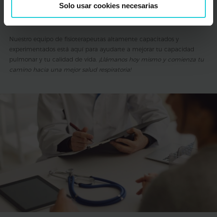
ofrecer un servicio de fisioterapia respiratoria de alta calidad para
Solo usar cookies necesarias
pacientes con EPOC. Si estás buscando una solución efectiva para tu
EPOC, no dudes en ponerte en
contacto con nosotros
.
Nuestro equipo de fisioterapeutas altamente capacitados y
experimentados está aquí para ayudarte a mejorar tu capacidad
pulmonar y tu calidad de vida.
¡Llámanos hoy mismo y comienza tu
camino hacia una mejor salud respiratoria!