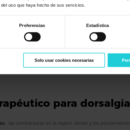
r del uso que haya hecho de sus servicios.
Preferencias
Estadística
Tratamiento
Solo usar cookies necesarias
Perm
rapéutico para dorsalgi
ias
, las contracturas en la región dorsal y los pinzamient