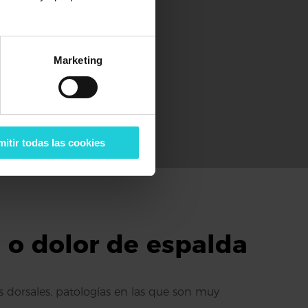
Marketing
itir todas las cookies
a o dolor de espalda
os dorsales, patologías en las que son muy