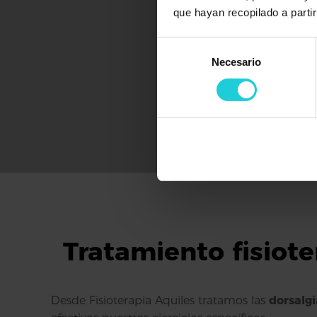
que hayan recopilado a parti
Selección
Necesario
de
consentimiento
Tratamiento fisiote
Desde Fisioterapia Aquiles tratamos las
dorsalg