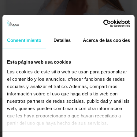
Dolor de cabeza por contractura,
¿cómo tratarlo?
Consentimiento
Detalles
Acerca de las cookies
¿Por qué causa una contractura dolor de cabeza? El dolor de
cabeza debido a una contractura muscular puede ser una
Esta página web usa cookies
experiencia debilitante […]
Las cookies de este sitio web se usan para personalizar
Saber más +
el contenido y los anuncios, ofrecer funciones de redes
sociales y analizar el tráfico. Además, compartimos
información sobre el uso que haga del sitio web con
nuestros partners de redes sociales, publicidad y análisis
web, quienes pueden combinarla con otra información
que les haya proporcionado o que hayan recopilado a
partir del uso que haya hecho de sus servicios.