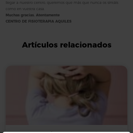
llegar a nuestro centro, queremos que más que nunca os sintáis
como en vuestra casa.
Muchas gracias. Atentamente
CENTRO DE FISIOTERAPIA AQUILES
Artículos relacionados