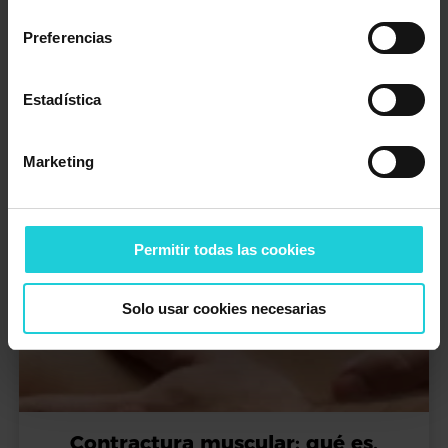
consentimiento
qué son, para qué sirven y
beneficios
Preferencias
Se han convertido en uno de los tratamientos más eficaces
dentro de la fisioterapia moderna para tratar lesiones
Estadística
musculoesqueléticas […]
Saber más +
Marketing
Permitir todas las cookies
Solo usar cookies necesarias
Contractura muscular: qué es,