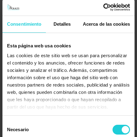
Cefalea tensional: qué es, síntomas
y causas
Las cefaleas tensionales son uno de los tipos de dolor de
Consentimiento
Detalles
Acerca de las cookies
cabeza más comunes, afectando a personas de todas las
edades, al igual que […]
Saber más +
Esta página web usa cookies
Las cookies de este sitio web se usan para personalizar
el contenido y los anuncios, ofrecer funciones de redes
sociales y analizar el tráfico. Además, compartimos
información sobre el uso que haga del sitio web con
nuestros partners de redes sociales, publicidad y análisis
web, quienes pueden combinarla con otra información
que les haya proporcionado o que hayan recopilado a
partir del uso que haya hecho de sus servicios.
Selección
Necesario
de
Ondas de choque en fisioterapia: