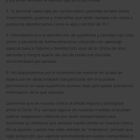
y por ende también la vuestra, que es lo primordial.
7.- El personal usará ropa de cambio diario, pantallas faciales, batas
impermeables, guantes y mascarillas que serán tratadas con ozono y
productos desinfectantes como la lejía o alcohol de 70 °.
8.- Procederemos a la desinfección de superficies y camillas tras cada
sesión y paciente de forma exhaustiva contando con aparataje
especial para la higiene y desinfección total de la clínica de virus,
bacterias y hongos aparte del uso de productos virucidas
recomendados por sanidad.
9.- No dispondremos por el momento de material en la sala de
espera por ser desaconsejado (las partículas del virus puede
permanecer en estas superficies durante días) pero podrá solicitarnos
información de lo que necesite.
Queremos que en nuestra clínica os sintáis seguros y protegidos
antes el Covid-19 y, aunque alguna de nuestras medidas os puedan
parecer exageradas, creemos que serán indispensables para
aumentar la confianza que siempre habéis tenido en nuestra clínica.
No os asustéis cuando nos veáis vestidos de “marcianos”, pensad que,
toda protección que usemos será invertida en vuestra tranquilidad al