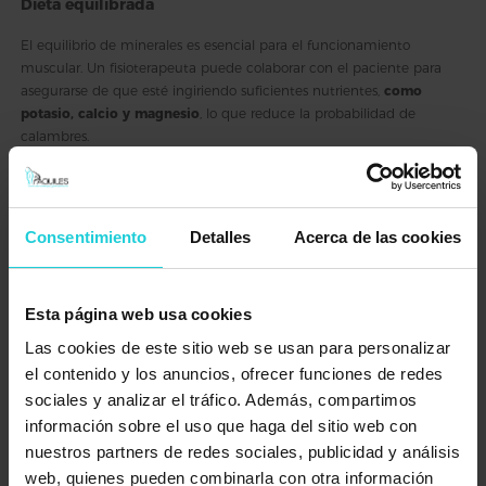
Dieta equilibrada
El equilibrio de minerales es esencial para el funcionamiento
muscular. Un fisioterapeuta puede colaborar con el paciente para
asegurarse de que esté ingiriendo suficientes nutrientes,
como
potasio, calcio y magnesio
, lo que reduce la probabilidad de
calambres.
Elegir el calzado adecuado
El calzado correcto es vital para mantener una buena salud en los
Consentimiento
Detalles
Acerca de las cookies
pies. Los fisioterapeutas podemos hacer recomendaciones sobre el
tipo de calzado más adecuado para cada persona según su tipo de
pisada,
asegurando que los pies tengan el soporte necesario para
evitar tensiones y calambres
.
Esta página web usa cookies
Las cookies de este sitio web se usan para personalizar
Realizar estiramientos
el contenido y los anuncios, ofrecer funciones de redes
Los estiramientos regulares ayudan a mantener los músculos del pie
sociales y analizar el tráfico. Además, compartimos
flexibles y preparados para soportar el esfuerzo diario. Los
información sobre el uso que haga del sitio web con
fisioterapeutas enseñamos estiramientos específicos para el pie,
nuestros partners de redes sociales, publicidad y análisis
asegurando que los músculos del arco y los dedos estén siempre
web, quienes pueden combinarla con otra información
bien cuidados,
lo que minimiza la aparición de calambres.