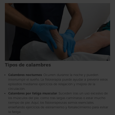
Tipos de calambres
Calambres nocturnos
: Ocurren durante la noche y pueden
interrumpir el sueño. La fisioterapia puede ayudar a prevenir estos
episodios mediante ejercicios de relajación y mejora de la
circulación.
Calambres por fatiga muscular
: Suceden tras un uso excesivo de
los músculos del pie, como tras largas caminatas o estar mucho
tiempo de pie. Aquí, los fisioterapeutas somos esenciales,
enseñando ejercicios de estiramiento y fortalecimiento para evitar
la fatiga.