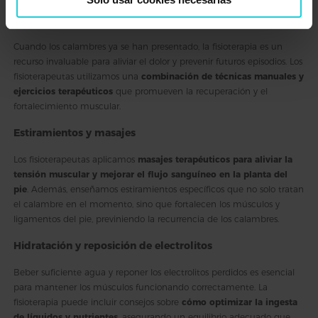
del pie
Cuando los calambres ya se han presentado, la fisioterapia es un
recurso invaluable para aliviar el dolor y prevenir futuros episodios. Los
fisioterapeutas utilizamos una
combinación de técnicas manuales y
ejercicios terapéuticos
que promueven la recuperación y el
fortalecimiento muscular.
Estiramientos y masajes
Los fisioterapeutas aplicamos
masajes terapéuticos para aliviar la
tensión muscular y mejorar el flujo sanguíneo en la planta del
pie
. Además, enseñamos estiramientos específicos que no solo tratan
el calambre en el momento, sino que fortalecen los músculos y
ligamentos del pie, previniendo la recurrencia de los calambres.
Hidratación y reposición de electrolitos
Beber suficiente agua y reponer los electrolitos perdidos es esencial
para mantener los músculos funcionando correctamente. La
fisioterapia puede incluir consejos sobre
cómo optimizar la ingesta
de líquidos y nutrientes
, asegurando un equilibrio adecuado que