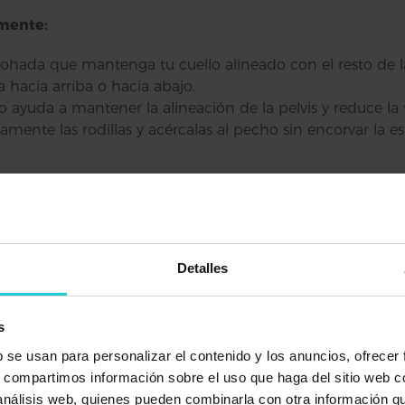
amente:
mohada que mantenga tu cuello alineado con el resto de 
a hacia arriba o hacia abajo.
to ayuda a mantener la alineación de la pelvis y reduce la 
eramente las rodillas y acércalas al pecho sin encorvar la
mejor postura para dormir según espec
aludable durante la noche y despertar renova
Detalles
un sueño reparador, es crucial mantener una postura salud
s
firmeza media que ofrezca un buen soporte y se adapte a
b se usan para personalizar el contenido y los anuncios, ofrecer
 puede causar una tensión innecesaria en la columna verteb
s, compartimos información sobre el uso que haga del sitio web 
caderas para alinear mejor la columna.
 análisis web, quienes pueden combinarla con otra información q