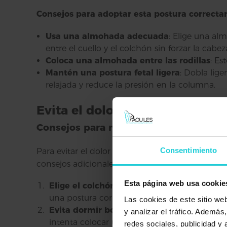
Consejos para adoptar esta postura correct
Usa una almohada adecuada
: Elige una al
entre el cuello y el colchón sin forzar la cabez
Coloca una almohada entre las rodillas
: Es
Mantén una postura fetal ligera
: Dobla lig
relajada y reduce la presión en la columna.
Evita el dolor de espalda: La 
Consejos para mantener una postura s
Consentimiento
Para evitar el dolor de espalda y disfrutar de 
consejos adicionales que te ayudarán:
Esta página web usa cookie
Elige el colchón adecuado
: Un colchón de 
una postura correcta.
Las cookies de este sitio we
Evita dormir boca abajo
: Dormir boca abajo
y analizar el tráfico. Ademá
intenta colocar una almohada debajo de las 
redes sociales, publicidad y