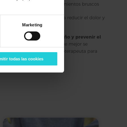
rte a levantarte, evitando movimientos bruscos
bilidad, lo que puede ayudar a reducir el dolor y
Marketing
amente la calidad de tu sueño y prevenir el
ra y el equipo de descanso que mejor se
 dudes en consultar a un fisioterapeuta para
itir todas las cookies