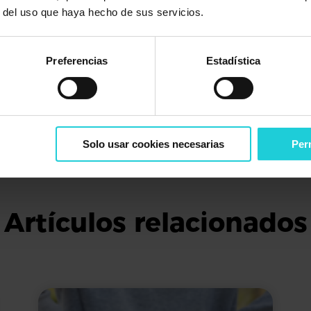
rte de la cama, gírate de lado y usa los brazos para ayuda
r del uso que haya hecho de sus servicios.
es al despertar para activar los músculos y mejorar la flexi
Preferencias
Estadística
ormir y seguir estos consejos puede
mejorar significativ
s diferente, por lo que es importante encontrar la postu
es problemas persistentes de sueño o dolor de espalda, no
nalizadas. ¡Tu salud y bienestar lo agradecerán!
Solo usar cookies necesarias
Perm
Artículos relacionados