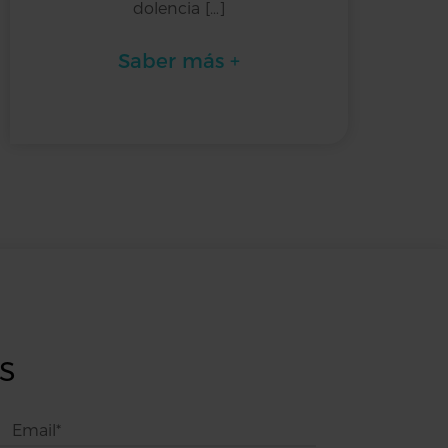
dolencia […]
Saber más +
s