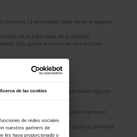
la columna. La almohada debe llenar el espacio
tensión en la parte baja de la espalda.
 espalda. Esto ayuda a mantener una postura
ialistas
do
Acerca de las cookies
able durante toda la noche. Aquí tienes algunos
 la forma del cuerpo es ideal para mantener
 funciones de redes sociales
ral y el cuello. Si esta es tu postura preferida,
con nuestros partners de
ue les haya proporcionado o