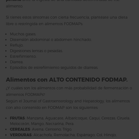
alimento.
Si tienes estos síntomas con cierta frecuencia, plantéate una dieta
libre o restringida en alimentos FODMAPs:
Muchos gases.
Distensión abdominal o abdomen hinchado.
Reflujo.
Digestiones lentas o pesadas.
Estreñimiento.
Diarrea.
Episodios de estreñimiento seguidos de diarreas.
Alimentos con ALTO CONTENIDO FODMAP.
¿Y cuáles son los alimentos con más probabilidad de fermentación o
alimentos FODMAPs?
Según el Journal of Gastroenterology and Hepatology, los alimentos
con alto contenido en FODMAP son los siguientes:
FRUTAS
: Manzana, Aguacate, Albaricoque, Caqui, Cerezas. Ciruela.
Melocotón, Mango, Nectarina, Pera.
CEREALES
: Avena, Centeno, Trigo.
VERDURAS
: Alcachofa, Remolacha, Espárrago, Col, Hinojo,