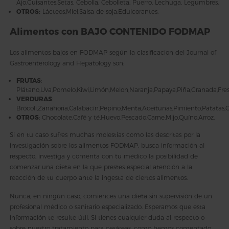
Ajo,Guisantes.Setas, Cebolla, Cebolleta, Puerro, Lechuga, Legumbres.
OTROS:
Lácteos,Miel,Salsa de soja,Edulcorantes.
Alimentos con BAJO CONTENIDO FODMAP
Los alimentos bajos en FODMAP según la clasificacion del Journal of
Gastroenterology and Hepatology son:
FRUTAS
:
Plátano,Uva,Pomelo,Kiwi,Limón,Melon,Naranja,Papaya,Piña,Granada,Fres
VERDURAS
:
Brócoli,Zanahoria,Calabacín,Pepino,Menta,Aceitunas,Pimiento,Patatas,
OTROS
: Chocolate,Café y té,Huevo,Pescado,Carne,Mijo,Quíno,Arroz.
Si en tu caso sufres muchas molestias como las descritas por la
investigación sobre los alimentos FODMAP, busca información al
respecto, investiga y comenta con tu médico la posibilidad de
comenzar una dieta en la que prestes especial atención a la
reacción de tu cuerpo ante la ingesta de ciertos alimentos.
Nunca, en ningún caso, comiences una dieta sin supervisión de un
profesional médico o sanitario especializado. Esperamos que esta
información te resulte útil. Si tienes cualquier duda al respecto o
sobre nuestro tratamiento para cesáreas, como hemos comentado