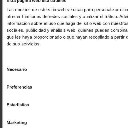
Esta página web usa cookies
Ondas de choque en fisioterapia:
Las cookies de este sitio web se usan para personalizar el c
qué son, para qué sirven y
ofrecer funciones de redes sociales y analizar el tráfico. 
beneficios
información sobre el uso que haga del sitio web con nuestro
sociales, publicidad y análisis web, quienes pueden combina
Se han convertido en uno de los tratamientos más eficaces
que les haya proporcionado o que hayan recopilado a partir
dentro de la fisioterapia moderna para tratar lesiones
de sus servicios.
musculoesqueléticas […]
Saber más +
Selección
Necesario
de
consentimiento
Preferencias
Estadística
Marketing