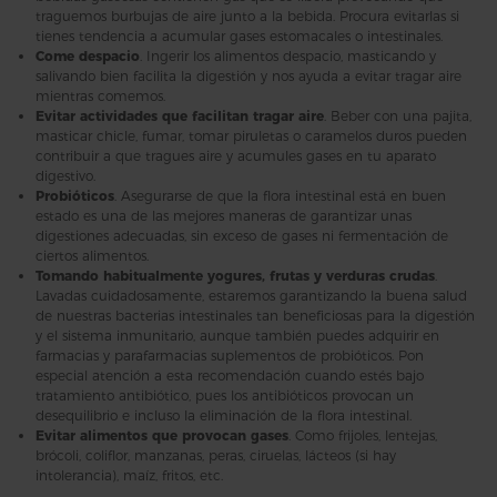
traguemos burbujas de aire junto a la bebida. Procura evitarlas si
tienes tendencia a acumular gases estomacales o intestinales.
Come despacio
. Ingerir los alimentos despacio, masticando y
salivando bien facilita la digestión y nos ayuda a evitar tragar aire
mientras comemos.
Evitar actividades que facilitan tragar aire
. Beber con una pajita,
masticar chicle, fumar, tomar piruletas o caramelos duros pueden
contribuir a que tragues aire y acumules gases en tu aparato
digestivo.
Probióticos
. Asegurarse de que la flora intestinal está en buen
estado es una de las mejores maneras de garantizar unas
digestiones adecuadas, sin exceso de gases ni fermentación de
ciertos alimentos.
Tomando habitualmente yogures, frutas y verduras crudas
.
Lavadas cuidadosamente, estaremos garantizando la buena salud
de nuestras bacterias intestinales tan beneficiosas para la digestión
y el sistema inmunitario, aunque también puedes adquirir en
farmacias y parafarmacias suplementos de probióticos. Pon
especial atención a esta recomendación cuando estés bajo
tratamiento antibiótico, pues los antibióticos provocan un
desequilibrio e incluso la eliminación de la flora intestinal.
Evitar alimentos que provocan gases
. Como frijoles, lentejas,
brócoli, coliflor, manzanas, peras, ciruelas, lácteos (si hay
intolerancia), maíz, fritos, etc.